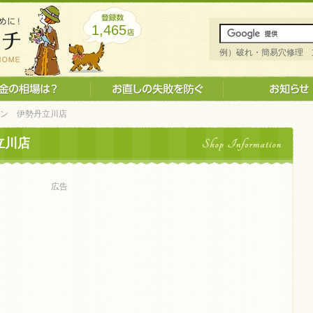
1,465
例）破れ・簡易穴修理 
ロン 伊勢丹立川店
立川店