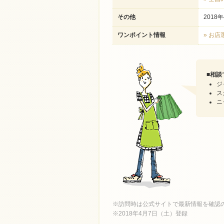
その他
2018
ワンポイント情報
» お
■
相談
ジ
ス
ニ
※訪問時は公式サイトで最新情報を確認
※2018年4月7日（土）登録