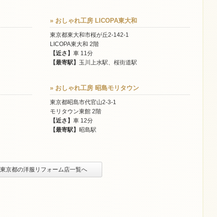
» おしゃれ工房 LICOPA東大和
東京都東大和市桜が丘2-142-1
LICOPA東大和 2階
【近さ】
車 11分
【最寄駅】
玉川上水駅、桜街道駅
» おしゃれ工房 昭島モリタウン
東京都昭島市代官山2-3-1
モリタウン東館 2階
【近さ】
車 12分
【最寄駅】
昭島駅
» 東京都の洋服リフォーム店一覧へ