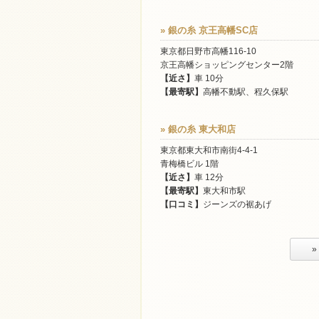
» 銀の糸 京王高幡SC店
東京都日野市高幡116-10
京王高幡ショッピングセンター2階
【近さ】
車 10分
【最寄駅】
高幡不動駅、程久保駅
» 銀の糸 東大和店
東京都東大和市南街4-4-1
青梅橋ビル 1階
【近さ】
車 12分
【最寄駅】
東大和市駅
【口コミ】
ジーンズの裾あげ