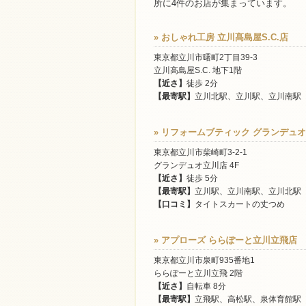
所に4件のお店が集まっています。
» おしゃれ工房 立川髙島屋S.C.店
東京都立川市曙町2丁目39-3
立川高島屋S.C. 地下1階
【近さ】
徒歩 2分
【最寄駅】
立川北駅、立川駅、立川南駅
» リフォームブティック グランデュ
東京都立川市柴崎町3-2-1
グランデュオ立川店 4F
【近さ】
徒歩 5分
【最寄駅】
立川駅、立川南駅、立川北駅
【口コミ】
タイトスカートの丈つめ
» アプローズ ららぽーと立川立飛店
東京都立川市泉町935番地1
ららぽーと立川立飛 2階
【近さ】
自転車 8分
【最寄駅】
立飛駅、高松駅、泉体育館駅