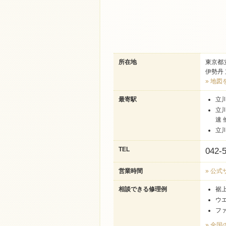
所在地
東京都立
伊勢丹 
» 地図
最寄駅
立
立
速 
立
TEL
042-
営業時間
» 公
相談できる修理例
裾
ウ
フ
» 全