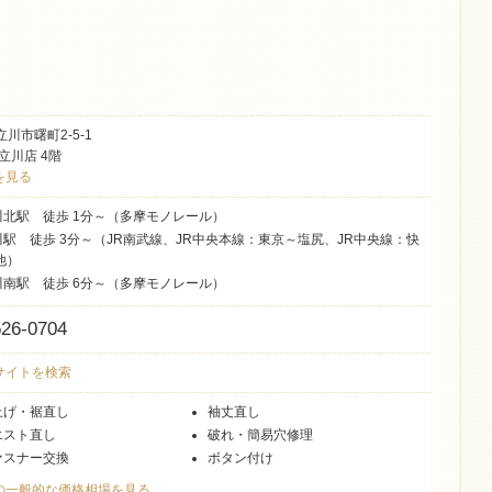
川市曙町2-5-1
立川店 4階
を見る
川北駅 徒歩 1分～（多摩モノレール）
川駅 徒歩 3分～（JR南武線、JR中央本線：東京～塩尻、JR中央線：快
他）
川南駅 徒歩 6分～（多摩モノレール）
526-0704
式サイトを検索
上げ・裾直し
袖丈直し
エスト直し
破れ・簡易穴修理
ァスナー交換
ボタン付け
国の一般的な価格相場を見る