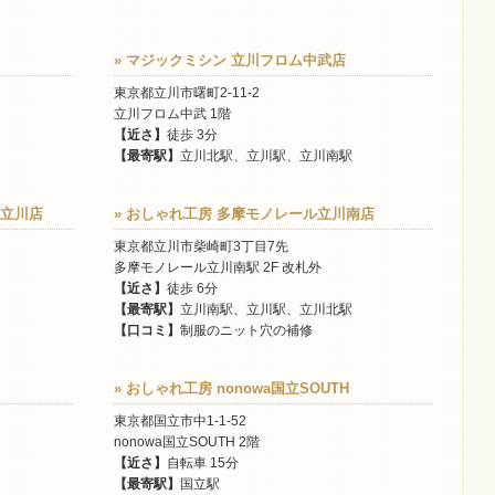
» マジックミシン 立川フロム中武店
東京都立川市曙町2-11-2
立川フロム中武 1階
【近さ】
徒歩 3分
【最寄駅】
立川北駅、立川駅、立川南駅
オ立川店
» おしゃれ工房 多摩モノレール立川南店
東京都立川市柴崎町3丁目7先
多摩モノレール立川南駅 2F 改札外
【近さ】
徒歩 6分
【最寄駅】
立川南駅、立川駅、立川北駅
【口コミ】
制服のニット穴の補修
» おしゃれ工房 nonowa国立SOUTH
東京都国立市中1-1-52
nonowa国立SOUTH 2階
【近さ】
自転車 15分
【最寄駅】
国立駅