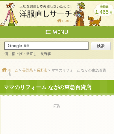
1,465
例）裾上げ・裾直し 長野駅
ホーム
>
長野県
>
長野市
> ママのリフォーム ながの東急百貨
店
ママのリフォーム ながの東急百貨店