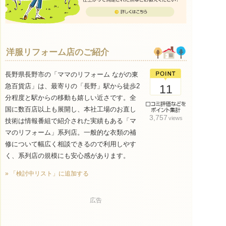
洋服リフォーム店のご紹介
長野県長野市の「ママのリフォーム ながの東
急百貨店」は、最寄りの「長野」駅から徒歩2
11
分程度と駅からの移動も嬉しい近さです。全
国に数百店以上も展開し、本社工場のお直し
3,757
views
技術は情報番組で紹介された実績もある「マ
マのリフォーム」系列店。一般的な衣類の補
修について幅広く相談できるので利用しやす
く、系列店の規模にも安心感があります。
» 「検討中リスト」に追加する