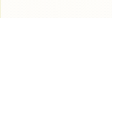
店舗詳細ページから、気になるお店を保
存できます。
» 表示中のお店を追加（5件まで）