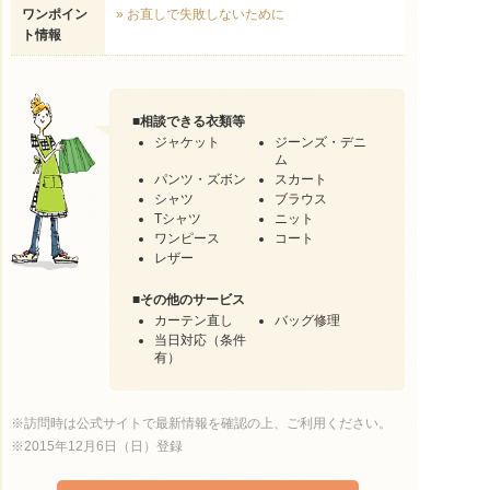
ワンポイン
» お直しで失敗しないために
ト情報
■
相談できる衣類等
ジャケット
ジーンズ・デニ
ム
パンツ・ズボン
スカート
シャツ
ブラウス
Tシャツ
ニット
ワンピース
コート
レザー
■
その他のサービス
カーテン直し
バッグ修理
当日対応（条件
有）
※訪問時は公式サイトで最新情報を確認の上、ご利用ください。
※2015年12月6日（日）登録