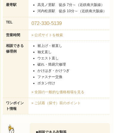
最寄駅
高見ノ里駅 徒歩 7分～（近鉄南大阪線）
河内松原駅 徒歩 10分～（近鉄南大阪線）
TEL
072-330-5139
営業時間
» 公式サイトを検索
相談できる
裾上げ・裾直し
修理例
袖丈直し
ウエスト直し
破れ・簡易穴修理
かけはぎ・かけつぎ
ファスナー交換
ボタン付け
» 全国の一般的な価格相場を見る
ワンポイン
» ご試着（採寸）前のポイント
ト情報
■
相談できる衣類等