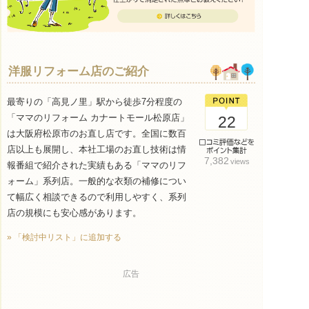
洋服リフォーム店のご紹介
最寄りの「高見ノ里」駅から徒歩7分程度の
「ママのリフォーム カナートモール松原店」
22
は大阪府松原市のお直し店です。全国に数百
店以上も展開し、本社工場のお直し技術は情
7,382
views
報番組で紹介された実績もある「ママのリフ
ォーム」系列店。一般的な衣類の補修につい
て幅広く相談できるので利用しやすく、系列
店の規模にも安心感があります。
» 「検討中リスト」に追加する