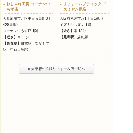
» おしゃれ工房 コーナン中
» リフォームブティック イ
もず店
ズミヤ八尾店
大阪府堺市北区中百舌鳥町3丁
大阪府八尾市沼1丁目1番地
428番地2
イズミヤ八尾店 1階
コーナン中もず店 1階
【近さ】
車 13分
【近さ】
車 11分
【最寄駅】
志紀駅
【最寄駅】
白鷺駅、なかもず
駅、中百舌鳥駅
» 大阪府の洋服リフォーム店一覧へ