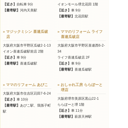
【近さ】
自転車 9分
イオンモール堺北花田 1階
【最寄駅】
河内天美駅
【近さ】
車 9分
【最寄駅】
北花田駅
» マジックミシン 喜連瓜破
» ママのリフォーム ライフ
店
喜連瓜破店
大阪府大阪市平野区瓜破2-1-13
大阪府大阪市平野区喜連西6-2-
イオン喜連瓜破駅前店 2階
34
【近さ】
車 9分
ライフ喜連瓜破店 2F
【最寄駅】
喜連瓜破駅
【近さ】
車 9分
【最寄駅】
喜連瓜破駅
» ママのリフォーム あびこ
» おしゃれ工房 ららぽーと
堺店
大阪府大阪市住吉区苅田7-6-24
大阪府堺市美原区黒山22-1
【近さ】
車 10分
ららぽーと堺 1階
【最寄駅】
あびこ駅、我孫子町
【近さ】
車 11分
駅
【最寄駅】
萩原天神駅