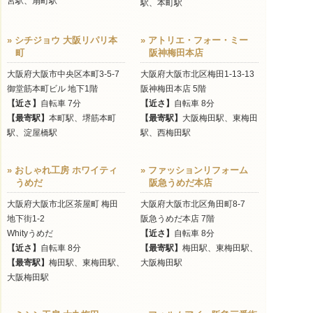
宮駅、扇町駅
駅、本町駅
» シチジョウ 大阪リパリ本
» アトリエ・フォー・ミー
町
阪神梅田本店
大阪府大阪市中央区本町3-5-7
大阪府大阪市北区梅田1-13-13
御堂筋本町ビル 地下1階
阪神梅田本店 5階
【近さ】
自転車 7分
【近さ】
自転車 8分
【最寄駅】
本町駅、堺筋本町
【最寄駅】
大阪梅田駅、東梅田
駅、淀屋橋駅
駅、西梅田駅
» おしゃれ工房 ホワイティ
» ファッションリフォーム
うめだ
阪急うめだ本店
大阪府大阪市北区茶屋町 梅田
大阪府大阪市北区角田町8-7
地下街1-2
阪急うめだ本店 7階
Whityうめだ
【近さ】
自転車 8分
【近さ】
自転車 8分
【最寄駅】
梅田駅、東梅田駅、
【最寄駅】
梅田駅、東梅田駅、
大阪梅田駅
大阪梅田駅