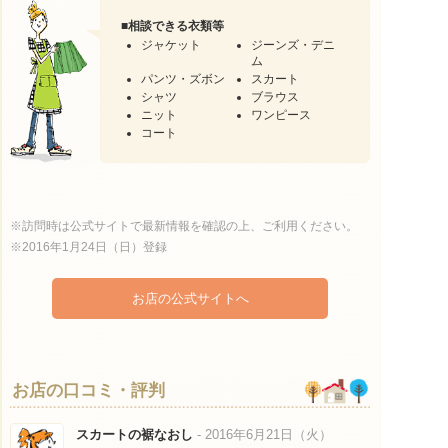
■
相談できる衣類等
ジャケット
ジーンズ・デニ
ム
パンツ・ズボン
スカート
シャツ
ブラウス
ニット
ワンピース
コート
※訪問時は公式サイトで最新情報を確認の上、ご利用ください。
※2016年1月24日（日）登録
お店の公式サイトへ
お店の口コミ・評判
スカートの裾なおし
- 2016年6月21日（火）