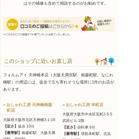
はその補修も含めて相談するのがお勧めです。
このショップに近いお直し店
フォルムアイ 天神橋本店（大阪天満宮駅、南森町駅、なにわ
橋駅）の周辺には、徒歩で立ち寄れそうな場所に1件のお店が
あります。
» おしゃれ工房 天神橋南森
» おしゃれ工房 本町店
町店
大阪府大阪市中央区瓦町2-5-5
大阪府大阪市北区天神橋3-1-16
武田ビル 1階
【近さ】
徒歩 10分
【近さ】
自転車 6分
【最寄駅】
南森町駅、大阪天満
【最寄駅】
堺筋本町駅、北浜