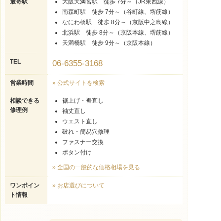
最寄駅
大阪天満宮駅 徒歩 7分～（JR東西線）
南森町駅 徒歩 7分～（谷町線、堺筋線）
なにわ橋駅 徒歩 8分～（京阪中之島線）
北浜駅 徒歩 8分～（京阪本線、堺筋線）
天満橋駅 徒歩 9分～（京阪本線）
TEL
06-6355-3168
営業時間
» 公式サイトを検索
相談できる
裾上げ・裾直し
修理例
袖丈直し
ウエスト直し
破れ・簡易穴修理
ファスナー交換
ボタン付け
» 全国の一般的な価格相場を見る
ワンポイン
» お店選びについて
ト情報