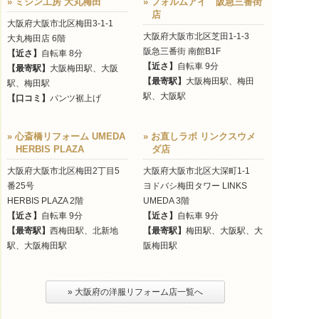
» ミシン工房 大丸梅田
» フォルムアイ 阪急三番街
店
大阪府大阪市北区梅田3-1-1
大阪府大阪市北区芝田1-1-3
大丸梅田店 6階
阪急三番街 南館B1F
【近さ】
自転車 8分
【近さ】
自転車 9分
【最寄駅】
大阪梅田駅、大阪
【最寄駅】
大阪梅田駅、梅田
駅、梅田駅
駅、大阪駅
【口コミ】
パンツ裾上げ
» 心斎橋リフォーム UMEDA
» お直しラボ リンクスウメ
HERBIS PLAZA
ダ店
大阪府大阪市北区梅田2丁目5
大阪府大阪市北区大深町1-1
番25号
ヨドバシ梅田タワー LINKS
HERBIS PLAZA 2階
UMEDA 3階
【近さ】
自転車 9分
【近さ】
自転車 9分
【最寄駅】
西梅田駅、北新地
【最寄駅】
梅田駅、大阪駅、大
駅、大阪梅田駅
阪梅田駅
» 大阪府の洋服リフォーム店一覧へ