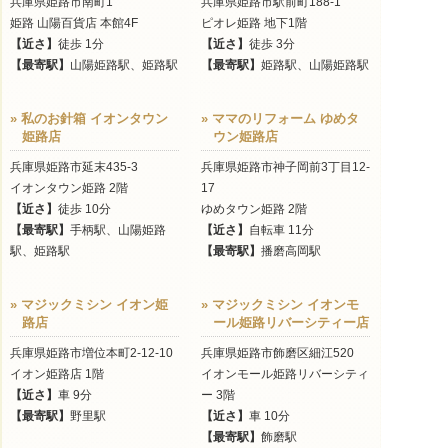
兵庫県姫路市南町1
兵庫県姫路市駅前町188-1
姫路 山陽百貨店 本館4F
ピオレ姫路 地下1階
【近さ】
徒歩 1分
【近さ】
徒歩 3分
【最寄駅】
山陽姫路駅、姫路駅
【最寄駅】
姫路駅、山陽姫路駅
» 私のお針箱 イオンタウン
» ママのリフォーム ゆめタ
姫路店
ウン姫路店
兵庫県姫路市延末435-3
兵庫県姫路市神子岡前3丁目12-
イオンタウン姫路 2階
17
【近さ】
徒歩 10分
ゆめタウン姫路 2階
【最寄駅】
手柄駅、山陽姫路
【近さ】
自転車 11分
駅、姫路駅
【最寄駅】
播磨高岡駅
» マジックミシン イオン姫
» マジックミシン イオンモ
路店
ール姫路リバーシティー店
兵庫県姫路市増位本町2-12-10
兵庫県姫路市飾磨区細江520
イオン姫路店 1階
イオンモール姫路リバーシティ
【近さ】
車 9分
ー 3階
【最寄駅】
野里駅
【近さ】
車 10分
【最寄駅】
飾磨駅