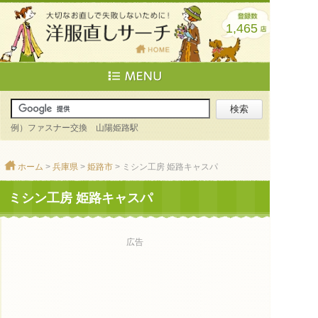
1,465
例）ファスナー交換 山陽姫路駅
ホーム
>
兵庫県
>
姫路市
> ミシン工房 姫路キャスパ
ミシン工房 姫路キャスパ