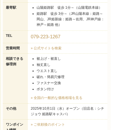
最寄駅
山陽姫路駅 徒歩 1分～（山陽電鉄本線）
姫路駅 徒歩 3分～（JR山陽本線：姫路～
岡山、JR姫新線：姫路～佐用、JR神戸線：
神戸～姫路 他）
TEL
079-223-1267
営業時間
» 公式サイトを検索
相談できる
裾上げ・裾直し
修理例
袖丈直し
ウエスト直し
破れ・簡易穴修理
ファスナー交換
ボタン付け
» 全国の一般的な価格相場を見る
その他
2025年10月1日（水）オープン（旧店名：シチ
ジョウ 姫路駅キャスパ）
ワンポイン
» ご依頼後のポイント
ト情報