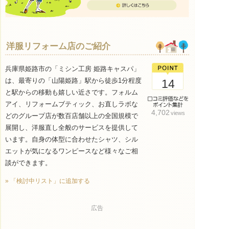
洋服リフォーム店のご紹介
兵庫県姫路市の「ミシン工房 姫路キャスパ」
は、最寄りの「山陽姫路」駅から徒歩1分程度
14
と駅からの移動も嬉しい近さです。フォルム
アイ、リフォームブティック、お直しラボな
4,702
views
どのグループ店が数百店舗以上の全国規模で
展開し、洋服直し全般のサービスを提供して
います。自身の体型に合わせたシャツ、シル
エットが気になるワンピースなど様々なご相
談ができます。
» 「検討中リスト」に追加する