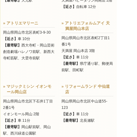
【最寄駅】
大元駅
天満屋ハピータウン岡南店 2階
【近さ】
自転車 12分
» アトリエマリーニ
» アトリエフォルムアイ 天
満屋岡山本店
岡山県岡山市北区表町3-9-30
岡山県岡山市北区表町2丁目1
【近さ】
車 10分
番1号
【最寄駅】
西大寺町・岡山芸術
天満屋 岡山本店 3階
創造劇場ハレノワ前駅、新西大
【近さ】
車 11分
寺町筋駅、大雲寺前駅
【最寄駅】
県庁通り駅、郵便局
前駅、田町駅
» マジックミシン イオンモ
» リフォームランド 中仙道
ール岡山店
店
岡山県岡山市北区下石井1丁目
岡山県岡山市北区中山道55-
2番1号
123
イオンモール岡山 2階
【近さ】
車 11分
【近さ】
車 11分
【最寄駅】
北長瀬駅
【最寄駅】
岡山駅前駅、岡山
駅、西川緑道公園駅