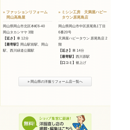
» ファッションリフォーム
» ミシン工房 天満屋ハピー
岡山高島屋
タウン原尾島店
岡山県岡山市北区本町6-40
岡山県岡山市中区原尾島1丁目
岡山タカシマヤ 3階
6番20号
【近さ】
車 12分
天満屋ハピータウン 原尾島店 2
【最寄駅】
岡山駅前駅、岡山
階
駅、西川緑道公園駅
【近さ】
車 14分
【最寄駅】
西川原駅
【口コミ】
裾上げ
» 岡山県の洋服リフォーム店一覧へ