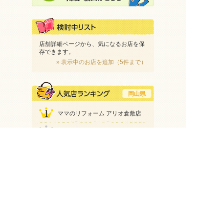
店舗詳細ページから、気になるお店を保
存できます。
» 表示中のお店を追加（5件まで）
岡山県
ママのリフォーム アリオ倉敷店
ミシン工房 天満屋ハピータウン
原尾島店
リフォームランド 津島店
2025年11月9日（日）
ズボンの裾上げ - マジックミシン 横浜西