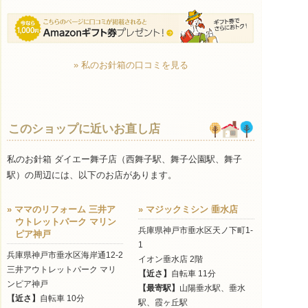
» 私のお針箱の口コミを見る
このショップに近いお直し店
私のお針箱 ダイエー舞子店（西舞子駅、舞子公園駅、舞子
駅）の周辺には、以下のお店があります。
» ママのリフォーム 三井ア
» マジックミシン 垂水店
ウトレットパーク マリン
兵庫県神戸市垂水区天ノ下町1-
ピア神戸
1
兵庫県神戸市垂水区海岸通12-2
イオン垂水店 2階
三井アウトレットパーク マリ
【近さ】
自転車 11分
ンピア神戸
【最寄駅】
山陽垂水駅、垂水
【近さ】
自転車 10分
駅、霞ヶ丘駅