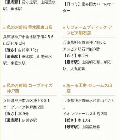
【最寄駅】
霞ヶ丘駅、山陽垂水
【口コミ】
座布団カバーのオー
駅、垂水駅
ダー
» 私のお針箱 垂水駅東口店
» リフォームブティック ア
スピア明石店
兵庫県神戸市垂水区平磯4-5-6
兵庫県明石市東仲ノ町6-1
山治ビル 1階
アスピア明石 南館3階
【近さ】
自転車 12分
【近さ】
車 9分
【最寄駅】
垂水駅、山陽垂水
【最寄駅】
山陽明石駅、明石
駅、東垂水駅
駅、人丸前駅
» 私のお針箱 コープデイズ
» あーる工房 ジェームス山
神戸西
店
兵庫県神戸市西区池上3-3-1
兵庫県神戸市垂水区青山台7-7-
コープデイズ神戸西 2階
1
【近さ】
車 9分
イオンジェームス山店 3階
【最寄駅】
伊川谷駅
【近さ】
車 10分
【最寄駅】
山陽塩屋駅