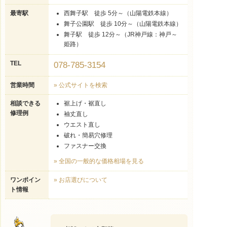
最寄駅
西舞子駅 徒歩 5分～（山陽電鉄本線）
舞子公園駅 徒歩 10分～（山陽電鉄本線）
舞子駅 徒歩 12分～（JR神戸線：神戸～
姫路）
TEL
078-785-3154
営業時間
» 公式サイトを検索
相談できる
裾上げ・裾直し
修理例
袖丈直し
ウエスト直し
破れ・簡易穴修理
ファスナー交換
» 全国の一般的な価格相場を見る
ワンポイン
» お店選びについて
ト情報