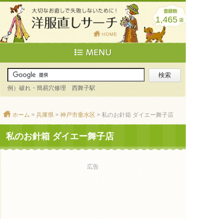
1,465
例）破れ・簡易穴修理 西舞子駅
ホーム
>
兵庫県
>
神戸市垂水区
> 私のお針箱 ダイエー舞子店
私のお針箱 ダイエー舞子店