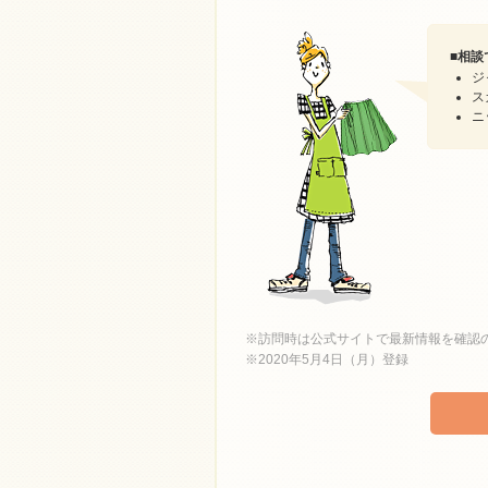
■
相談
ジ
ス
ニ
※訪問時は公式サイトで最新情報を確認
※2020年5月4日（月）登録