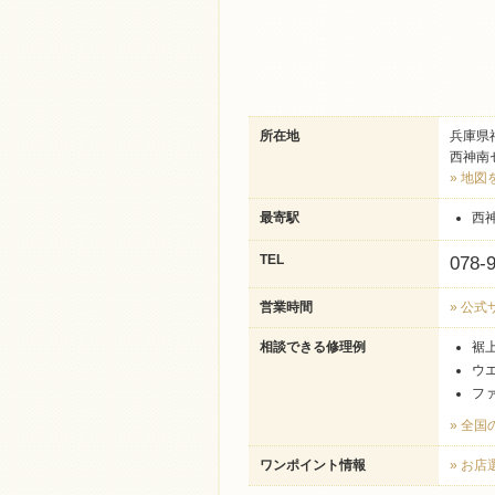
所在地
兵庫県
西神南
» 地図
最寄駅
西
TEL
078-
営業時間
» 公
相談できる修理例
裾
ウ
フ
» 全
ワンポイント情報
» お