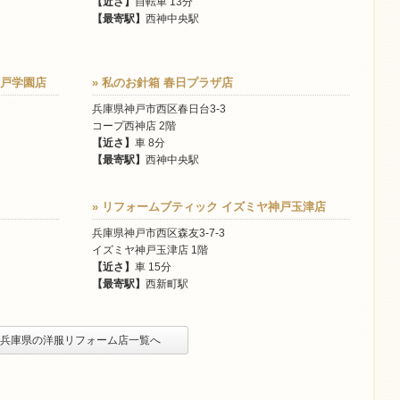
【近さ】
自転車 13分
【最寄駅】
西神中央駅
神戸学園店
» 私のお針箱 春日プラザ店
兵庫県神戸市西区春日台3-3
コープ西神店 2階
【近さ】
車 8分
【最寄駅】
西神中央駅
» リフォームブティック イズミヤ神戸玉津店
兵庫県神戸市西区森友3-7-3
イズミヤ神戸玉津店 1階
【近さ】
車 15分
【最寄駅】
西新町駅
» 兵庫県の洋服リフォーム店一覧へ