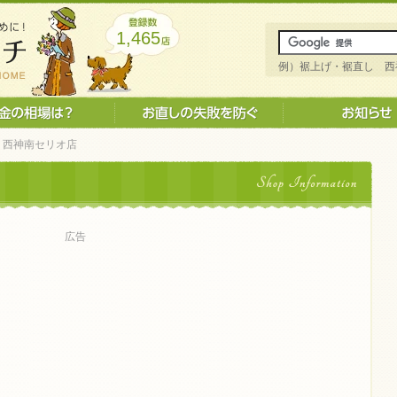
1,465
例）裾上げ・裾直し 西
箱 西神南セリオ店