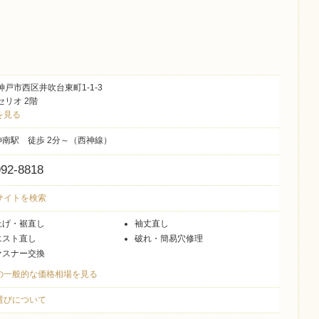
神戸市西区井吹台東町1-1-3
セリオ 2階
を見る
神南駅 徒歩 2分～（西神線）
992-8818
式サイトを検索
上げ・裾直し
袖丈直し
エスト直し
破れ・簡易穴修理
ァスナー交換
国の一般的な価格相場を見る
店選びについて