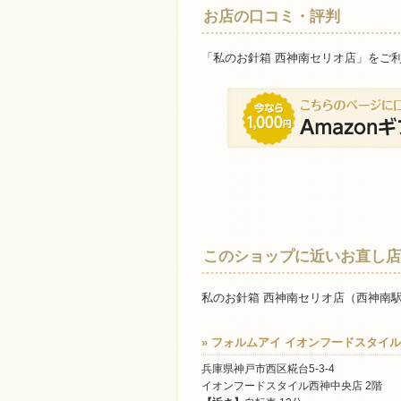
お店の口コミ・評判
「私のお針箱 西神南セリオ店」をご
このショップに近いお直し店
私のお針箱 西神南セリオ店（西神南
» フォルムアイ イオンフードスタイ
兵庫県神戸市西区糀台5-3-4
イオンフードスタイル西神中央店 2階