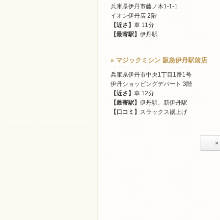
兵庫県伊丹市藤ノ木1-1-1
イオン伊丹店 2階
【近さ】
車 11分
【最寄駅】
伊丹駅
» マジックミシン 阪急伊丹駅前店
兵庫県伊丹市中央1丁目1番1号
伊丹ショッピングデパート 3階
【近さ】
車 12分
【最寄駅】
伊丹駅、新伊丹駅
【口コミ】
スラックス裾上げ