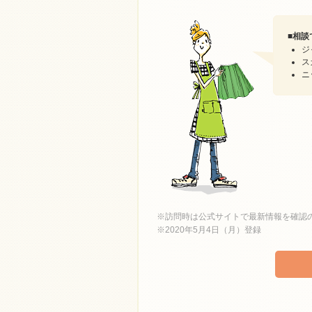
■
相談
ジ
ス
ニ
※訪問時は公式サイトで最新情報を確認
※2020年5月4日（月）登録