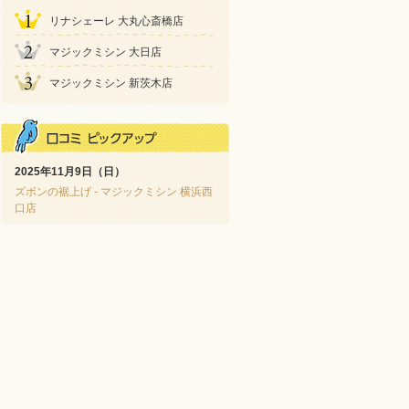
リナシェーレ 大丸心斎橋店
マジックミシン 大日店
マジックミシン 新茨木店
2025年11月9日（日）
ズボンの裾上げ - マジックミシン 横浜西
口店