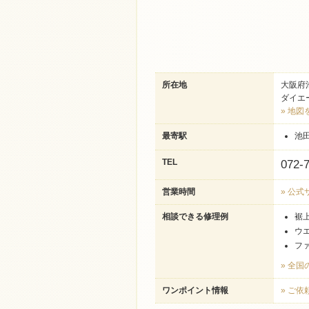
所在地
大阪府
ダイエ
» 地図
最寄駅
池
TEL
072-
営業時間
» 公
相談できる修理例
裾
ウ
フ
» 全
ワンポイント情報
» ご