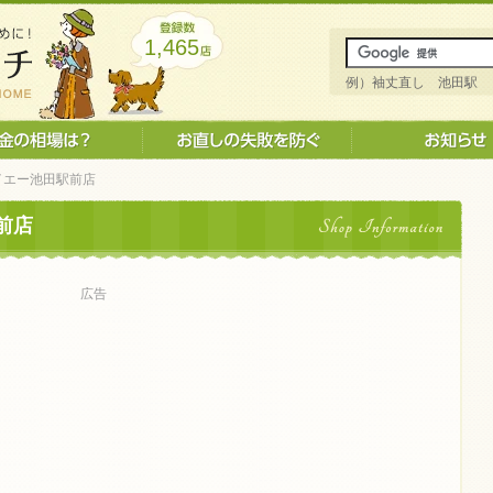
1,465
例）袖丈直し 池田駅
ダイエー池田駅前店
前店