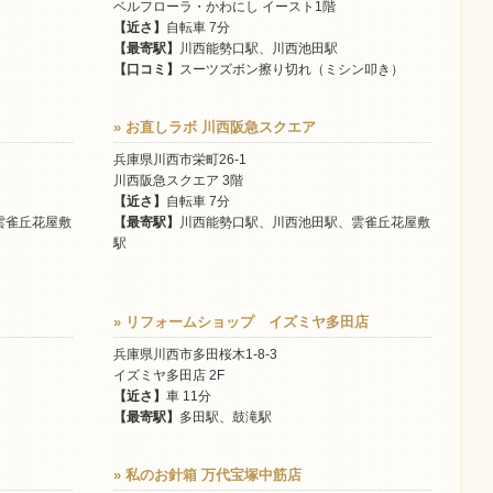
ベルフローラ・かわにし イースト1階
【近さ】
自転車 7分
【最寄駅】
川西能勢口駅、川西池田駅
【口コミ】
スーツズボン擦り切れ（ミシン叩き）
» お直しラボ 川西阪急スクエア
兵庫県川西市栄町26-1
川西阪急スクエア 3階
【近さ】
自転車 7分
雲雀丘花屋敷
【最寄駅】
川西能勢口駅、川西池田駅、雲雀丘花屋敷
駅
» リフォームショップ イズミヤ多田店
兵庫県川西市多田桜木1-8-3
イズミヤ多田店 2F
【近さ】
車 11分
【最寄駅】
多田駅、鼓滝駅
» 私のお針箱 万代宝塚中筋店