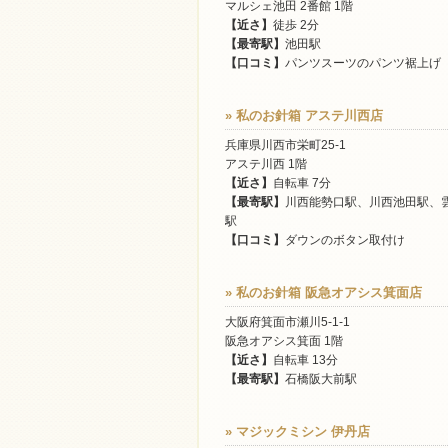
マルシェ池田 2番館 1階
【近さ】
徒歩 2分
【最寄駅】
池田駅
【口コミ】
パンツスーツのパンツ裾上げ
» 私のお針箱 アステ川西店
兵庫県川西市栄町25-1
アステ川西 1階
【近さ】
自転車 7分
【最寄駅】
川西能勢口駅、川西池田駅、
駅
【口コミ】
ダウンのボタン取付け
» 私のお針箱 阪急オアシス箕面店
大阪府箕面市瀬川5-1-1
阪急オアシス箕面 1階
【近さ】
自転車 13分
【最寄駅】
石橋阪大前駅
» マジックミシン 伊丹店