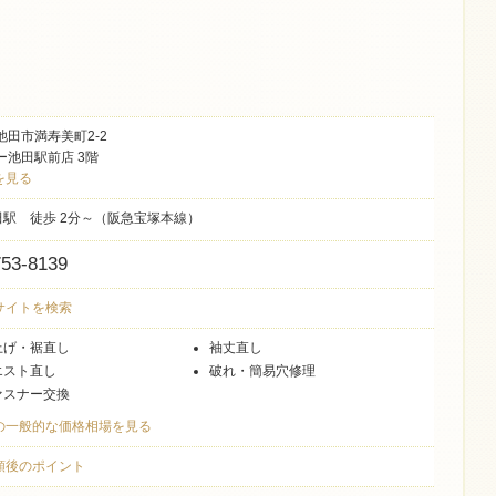
池田市満寿美町2-2
ー池田駅前店 3階
を見る
田駅 徒歩 2分～（阪急宝塚本線）
753-8139
式サイトを検索
上げ・裾直し
袖丈直し
エスト直し
破れ・簡易穴修理
ァスナー交換
国の一般的な価格相場を見る
依頼後のポイント