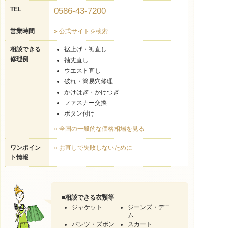
TEL
0586-43-7200
営業時間
» 公式サイトを検索
相談できる
裾上げ・裾直し
修理例
袖丈直し
ウエスト直し
破れ・簡易穴修理
かけはぎ・かけつぎ
ファスナー交換
ボタン付け
» 全国の一般的な価格相場を見る
ワンポイン
» お直しで失敗しないために
ト情報
■
相談できる衣類等
ジャケット
ジーンズ・デニ
ム
パンツ・ズボン
スカート