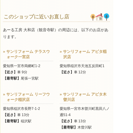
このショップに近いお直し店
あーる工房 大和店（観音寺駅）の周辺には、以下のお店があ
ります。
» サンリフォーム テラスウ
» サンリフォーム アピタ稲
ォーク一宮店
沢店
愛知県一宮市両郷町1-2
愛知県稲沢市天池五反田町1
【近さ】
車 9分
【近さ】
車 12分
【最寄駅】
尾張一宮駅
» サンリフォーム リーフウ
» サンリフォーム アピタ木
ォーク稲沢店
曽川店
愛知県稲沢市長野7-1-2
愛知県一宮市木曽川町黒田八ノ
【近さ】
車 13分
通51-4
【最寄駅】
稲沢駅
【近さ】
車 13分
【最寄駅】
木曽川駅