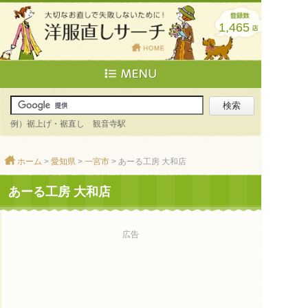
1,465
例）裾上げ・裾直し 観音寺駅
ホーム
>
愛知県
>
一宮市
> あーる工房 大和店
あーる工房 大和店