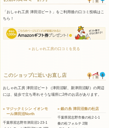
「おしゃれ工房 津田沼ビート」をご利用後の口コミ投稿はこ
ちら！
» おしゃれ工房の口コミを見る
このショップに近いお直し店
おしゃれ工房 津田沼ビート（津田沼駅、新津田沼駅）の周辺
には、徒歩で立ち寄れそうな場所に2件のお店があります。
» マジックミシン イオンモ
» 銀の糸 津田沼奏の杜店
ール津田沼North
千葉県習志野市奏の杜2-1-1
千葉県習志野市津田沼1-23-1
奏の杜フォルテ 2階