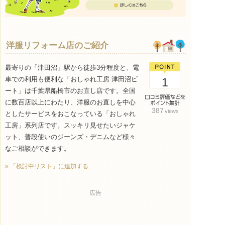
洋服リフォーム店のご紹介
最寄りの「津田沼」駅から徒歩3分程度と、電
車での利用も便利な「おしゃれ工房 津田沼ビ
1
ート」は千葉県船橋市のお直し店です。全国
に数百店以上にわたり、洋服のお直しを中心
387
views
としたサービスをおこなっている「おしゃれ
工房」系列店です。スッキリ見せたいジャケ
ット、普段使いのジーンズ・デニムなど様々
なご相談ができます。
» 「検討中リスト」に追加する