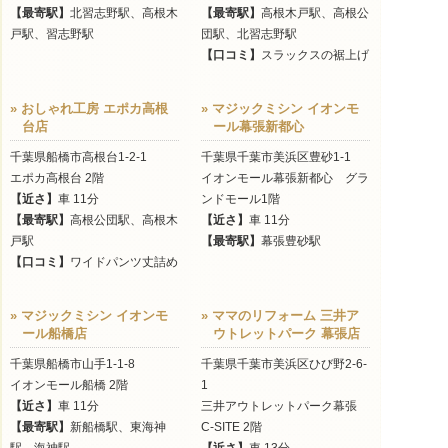
【最寄駅】
北習志野駅、高根木
【最寄駅】
高根木戸駅、高根公
戸駅、習志野駅
団駅、北習志野駅
【口コミ】
スラックスの裾上げ
» おしゃれ工房 エポカ高根
» マジックミシン イオンモ
台店
ール幕張新都心
千葉県船橋市高根台1-2-1
千葉県千葉市美浜区豊砂1-1
エポカ高根台 2階
イオンモール幕張新都心 グラ
【近さ】
車 11分
ンドモール1階
【最寄駅】
高根公団駅、高根木
【近さ】
車 11分
戸駅
【最寄駅】
幕張豊砂駅
【口コミ】
ワイドパンツ丈詰め
» マジックミシン イオンモ
» ママのリフォーム 三井ア
ール船橋店
ウトレットパーク 幕張店
千葉県船橋市山手1-1-8
千葉県千葉市美浜区ひび野2-6-
イオンモール船橋 2階
1
【近さ】
車 11分
三井アウトレットパーク幕張
【最寄駅】
新船橋駅、東海神
C-SITE 2階