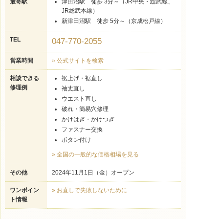
最寄駅
津田沼駅 徒歩 3分～（JR中央・総武線、
JR総武本線）
新津田沼駅 徒歩 5分～（京成松戸線）
TEL
047-770-2055
営業時間
» 公式サイトを検索
相談できる
裾上げ・裾直し
修理例
袖丈直し
ウエスト直し
破れ・簡易穴修理
かけはぎ・かけつぎ
ファスナー交換
ボタン付け
» 全国の一般的な価格相場を見る
その他
2024年11月1日（金）オープン
ワンポイン
» お直しで失敗しないために
ト情報