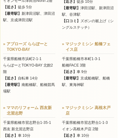
イオンモール津田沼North 2階
【近さ】
徒歩 10分
【近さ】
徒歩 5分
【最寄駅】
津田沼駅、新津田沼
【最寄駅】
新津田沼駅、津田沼
駅、谷津駅
駅、京成津田沼駅
【口コミ】
ズボンの裾上げ（シ
ングルステッチ）
» アプローズ ららぽーと
» マジックミシン 船橋フェ
TOKYO-BAY
イス店
千葉県船橋市浜町2-1-1
千葉県船橋市本町1-3-1
ららぽーとTOKYO-BAY 北館2
船橋FACE 3階
階
【近さ】
車 9分
【近さ】
自転車 14分
【最寄駅】
京成船橋駅、船橋
【最寄駅】
南船橋駅、船橋競馬
駅、東海神駅
場駅
» ママのリフォーム 西友新
» マジックミシン 高根木戸
北習志野
店
千葉県船橋市習志野台1-35-1
千葉県船橋市習志野台1-1-3
西友 新北習志野店
イオン高根木戸店 2階
【近さ】
車 10分
【近さ】
車 10分