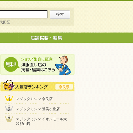
代田区
奈良県
マジックミシン 奈良店
マジックミシン 登美ヶ丘店
マジックミシン イオンモール大
和郡山店