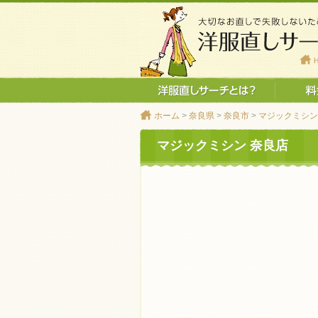
ホーム
>
奈良県
>
奈良市
>
マジックミシン
マジックミシン 奈良店