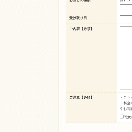
お直しの種類
例）ジ
受け取り日
ご内容【必須】
ご注意【必須】
・こち
・料金
やお電
同意