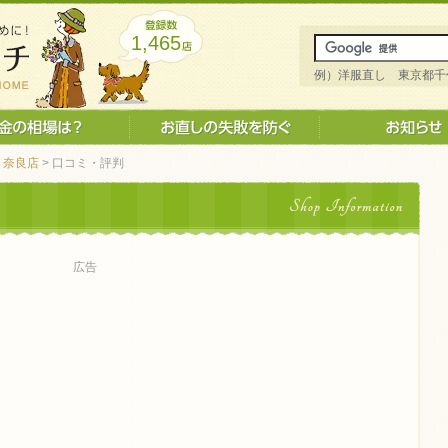
1,465
例）洋服直し 東京都千
 奈良店
> 口コミ・評判