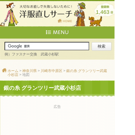
1,463
例）ファスナー交換 武蔵小杉駅
ホーム
>
神奈川県
>
川崎市中原区
>
銀の糸 グランツリー武蔵
小杉店
> 地図
銀の糸 グランツリー武蔵小杉店