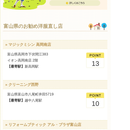
富山県のお勧め洋服直し店
» マジックミシン 高岡南店
富山県高岡市下伏間江383
イオン高岡南店 2階
13
【最寄駅】
新高岡駅
» クリーニング西野
富山県富山市八尾町井田5719
【最寄駅】
越中八尾駅
10
» リフォームブティック アル・プラザ富山店