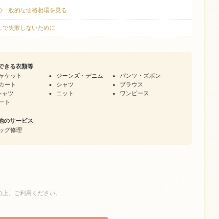
国の一般的な価格相場を見る
直しで失敗しないために
できる衣類等
ャケット
ジーンズ・デニム
パンツ・ズボン
カート
シャツ
ブラウス
シャツ
ニット
ワンピース
ート
他のサービス
ッグ修理
の上、ご利用ください。