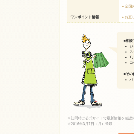
» 全
ワンポイント情報
» お
■
相談
ジ
ス
T
コ
■
その
バ
※訪問時は公式サイトで最新情報を確認
※2016年3月7日（月）登録