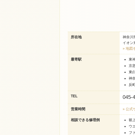
所在地
神奈川
イオン
» 地図
最寄駅
東
京
東
神
反
TEL
045-
営業時間
» 公
相談できる修理例
裾
ウ
フ