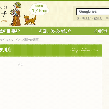
1,465
例）裾上げ・裾直し 東
ジックミシン イオン東神奈川店
奈川店