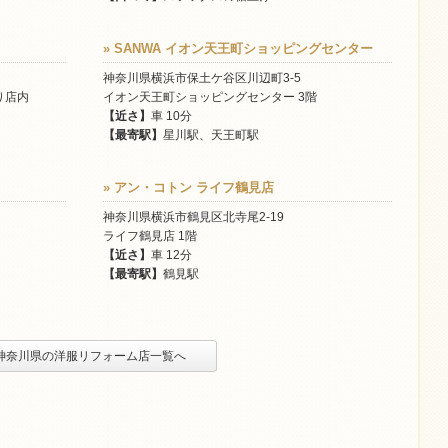
» SANWA イオン天王町ショッピングセンター
神奈川県横浜市保土ケ谷区川辺町3-5
り店内
イオン天王町ショッピングセンター 3階
【近さ】
車 10分
【最寄駅】
星川駅、天王町駅
» アン・コトン ライフ鶴見店
神奈川県横浜市鶴見区北寺尾2-19
ライフ鶴見店 1階
【近さ】
車 12分
【最寄駅】
鶴見駅
 神奈川県の洋服リフォーム店一覧へ