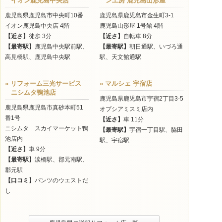
イオン鹿児島中央店
ン工房 鹿児島山形屋
鹿児島県鹿児島市中央町10番
鹿児島県鹿児島市金生町3-1
イオン鹿児島中央店 4階
鹿児島山形屋 1号館 4階
【近さ】
徒歩 3分
【近さ】
自転車 8分
【最寄駅】
鹿児島中央駅前駅、
【最寄駅】
朝日通駅、いづろ通
高見橋駅、鹿児島中央駅
駅、天文館通駅
» リフォーム三光サービス
» マルシェ 宇宿店
ニシムタ鴨池店
鹿児島県鹿児島市宇宿2丁目3-5
鹿児島県鹿児島市真砂本町51
オプシアミスミ店内
番1号
【近さ】
車 11分
ニシムタ スカイマーケット鴨
【最寄駅】
宇宿一丁目駅、脇田
池店内
駅、宇宿駅
【近さ】
車 9分
【最寄駅】
涙橋駅、郡元南駅、
郡元駅
【口コミ】
パンツのウエストだ
し