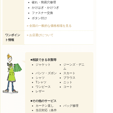
破れ・簡易穴修理
かけはぎ・かけつぎ
ファスナー交換
ボタン付け
» 全国の一般的な価格相場を見る
ワンポイン
» お店選びについて
ト情報
■
相談できる衣類等
ジャケット
ジーンズ・デニ
ム
パンツ・ズボン
スカート
シャツ
ブラウス
Tシャツ
ニット
ワンピース
コート
レザー
■
その他のサービス
カーテン直し
バッグ修理
当日対応（条件