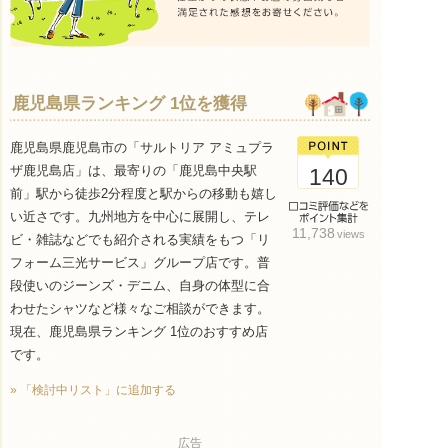
鹿児島県ランキング 1位を獲得
鹿児島県鹿児島市の「サルトリア アミュプラ
ザ鹿児島店」は、最寄りの「鹿児島中央駅
140
前」駅から徒歩2分程度と駅からの移動も嬉し
い近さです。九州地方を中心に展開し、テレ
11,738
views
ビ・雑誌などでも紹介される実績をもつ「リ
フォーム三光サービス」グループ店です。普
段使いのジーンズ・デニム、自身の体型に合
わせたシャツなど様々なご相談ができます。
現在、鹿児島県ランキング 1位のおすすめ店
です。
» 「検討中リスト」に追加する