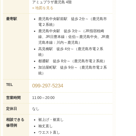
アミュプラザ鹿児島 4階
» 地図を見る
最寄駅
鹿児島中央駅前駅 徒歩 2分～（鹿児島市
電２系統）
鹿児島中央駅 徒歩 3分～（JR指宿枕崎
線、JR日豊本線：佐伯～鹿児島中央、JR鹿
児島本線：川内～鹿児島）
高見橋駅 徒歩 4分～（鹿児島市電２系
統）
都通駅 徒歩 8分～（鹿児島市電２系統）
加治屋町駅 徒歩 9分～（鹿児島市電２系
統）
TEL
099-297-5234
営業時間
11:00～20:00
定休日
なし
相談できる
裾上げ・裾直し
修理例
袖丈直し
ウエスト直し