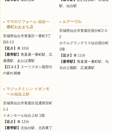
駅、仙台駅
» ママのリフォーム 仙台一
» ルアーヴル
番町おおまち店
宮城県仙台市青葉区国分町2-2-
宮城県仙台市青葉区一番町3丁
2
目6-13
ホテルグランテラス仙台国分町
【近さ】
車 10分
1階
【最寄駅】
青葉通一番町駅、広
【近さ】
車 11分
瀬通駅、あおば通駅
【最寄駅】
青葉通一番町駅、勾
【口コミ】
スーツズボン股部分
当台公園駅、広瀬通駅
の破れ補修
» マジックミシン イオンモ
ール仙台上杉
宮城県仙台市青葉区堤通雨宮町
1-1
イオンモール仙台上杉 1階
【近さ】
車 12分
【最寄駅】
北仙台駅、北四番丁