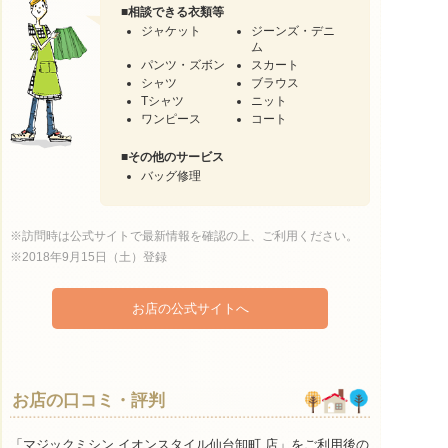
■
相談できる衣類等
ジャケット
ジーンズ・デニ
ム
パンツ・ズボン
スカート
シャツ
ブラウス
Tシャツ
ニット
ワンピース
コート
■
その他のサービス
バッグ修理
※訪問時は公式サイトで最新情報を確認の上、ご利用ください。
※2018年9月15日（土）登録
お店の公式サイトへ
お店の口コミ・評判
「マジックミシン イオンスタイル仙台卸町 店」をご利用後の