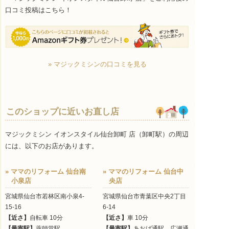
口コミ投稿はこちら！
» マジックミシンの口コミを見る
このショップに近いお直し店
マジックミシン イオンスタイル仙台卸町 店（卸町駅）の周辺
には、以下のお店があります。
» ママのリフォーム 仙台南
» ママのリフォーム 仙台中
小泉店
央店
宮城県仙台市若林区南小泉4-
宮城県仙台市青葉区中央2丁目
15-16
6-14
【近さ】
自転車 10分
【近さ】
車 10分
【最寄駅】
薬師堂駅
【最寄駅】
あおば通駅、広瀬通