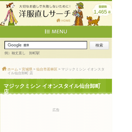
1,465
例）袖丈直し 卸町駅
ホーム
>
宮城県
>
仙台市若林区
> マジックミシン イオンスタ
イル仙台卸町 店
マジックミシン イオンスタイル仙台卸町
店